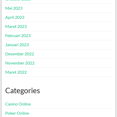
Mei 2023
April 2023
Maret 2023
Februari 2023
Januari 2023
Desember 2022
November 2022
Maret 2022
Categories
Casino Online
Poker Online