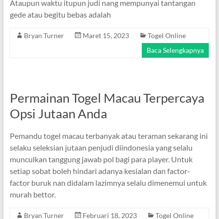
Ataupun waktu itupun judi nang mempunyai tantangan
gede atau begitu bebas adalah
Bryan Turner
Maret 15, 2023
Togel Online
Baca Selengkapnya
Permainan Togel Macau Terpercaya
Opsi Jutaan Anda
Pemandu togel macau terbanyak atau teraman sekarang ini
selaku seleksian jutaan penjudi diindonesia yang selalu
munculkan tanggung jawab pol bagi para player. Untuk
setiap sobat boleh hindari adanya kesialan dan factor-
factor buruk nan didalam lazimnya selalu dimenemui untuk
murah bettor.
Bryan Turner
Februari 18, 2023
Togel Online