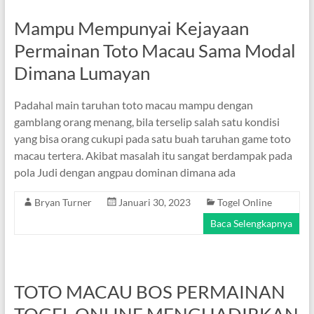
Mampu Mempunyai Kejayaan
Permainan Toto Macau Sama Modal
Dimana Lumayan
Padahal main taruhan toto macau mampu dengan
gamblang orang menang, bila terselip salah satu kondisi
yang bisa orang cukupi pada satu buah taruhan game toto
macau tertera. Akibat masalah itu sangat berdampak pada
pola Judi dengan angpau dominan dimana ada
Bryan Turner
Januari 30, 2023
Togel Online
Baca Selengkapnya
TOTO MACAU BOS PERMAINAN