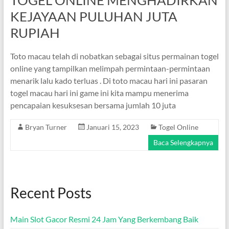
TOGEL ONLINE MENGHADIRKAN
KEJAYAAN PULUHAN JUTA
RUPIAH
Toto macau telah di nobatkan sebagai situs permainan togel
online yang tampilkan melimpah permintaan-permintaan
menarik lalu kado terluas . Di toto macau hari ini pasaran
togel macau hari ini game ini kita mampu menerima
pencapaian kesuksesan bersama jumlah 10 juta
Bryan Turner
Januari 15, 2023
Togel Online
Baca Selengkapnya
Recent Posts
Main Slot Gacor Resmi 24 Jam Yang Berkembang Baik