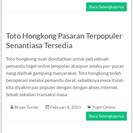
Baca Selengkapnya
Toto Hongkong Pasaran Terpopuler
Senantiasa Tersedia
Toto hongkong suah dinobatkan untuk jadi sebuah
pemandu togel online jempolan ataupun selaku pur-puran
nang dipihak gampang masyarakat. Toto hongkong boleh
beroperasi melalui pemandu darat, sebaliknya masa itulah
kita diyakini pas populer dengan dengan akses internet.
Sebab sekalian transaksi masa
Bryan Turner
Februari 6, 2023
Togel Online
Baca Selengkapnya