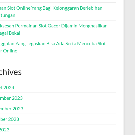
han Slot Online Yang Bagi Kelonggaran Berlebihan
tungan
ksesan Permainan Slot Gacor Dijamin Menghasilkan
agai Bekal
ggulan Yang Tegaskan Bisa Ada Serta Mencoba Slot
r Online
chives
t 2024
mber 2023
mber 2023
ber 2023
2023