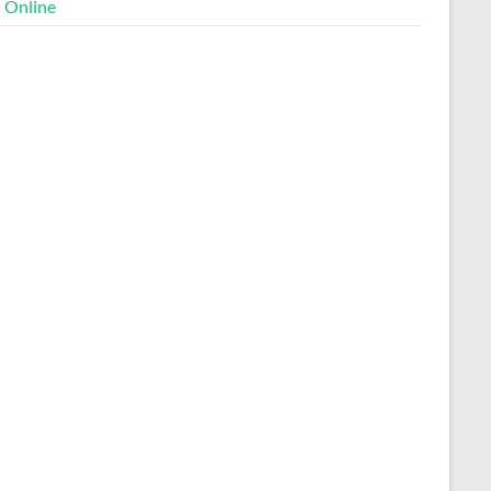
l Online