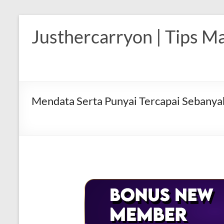
Skip
to
Justhercarryon | Tips M
content
Mendata Serta Punyai Tercapai Sebanya