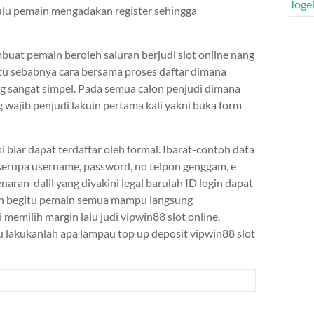
Toge
ahulu pemain mengadakan register sehingga
uat pemain beroleh saluran berjudi slot online nang
Itu sebabnya cara bersama proses daftar dimana
g sangat simpel. Pada semua calon penjudi dimana
wajib penjudi lakuin pertama kali yakni buka form
i biar dapat terdaftar oleh formal. Ibarat-contoh data
serupa username, password, no telpon genggam, e
aran-dalil yang diyakini legal barulah ID login dapat
an begitu pemain semua mampu langsung
emilih margin lalu judi vipwin88 slot online.
lu lakukanlah apa lampau top up deposit vipwin88 slot