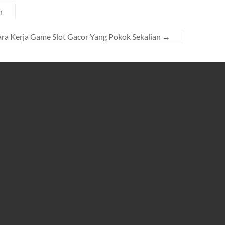
n
ra Kerja Game Slot Gacor Yang Pokok Sekalian
→