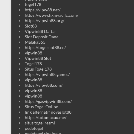
togel178
https://vipw88.net/
https://www.fixmyacllc.com/
https://vipwin88.org/
Slot88
Vipwin88 Daftar
Slot Deposit Dana
Malaka555
https://togelslot88.cc/
vipwin88
Vipwin88 Slot
Togel178
Situs Togel178
https://vipwin88.games/
vipwin88
https://vipw88.com/
vipwin88
vipwin88
https://gasvipwin88.com/
Situs Togel Online
link alternatif novaslot88
https://totomacau.me/
situs togel resmi
pedetogel
pedetogel slot login