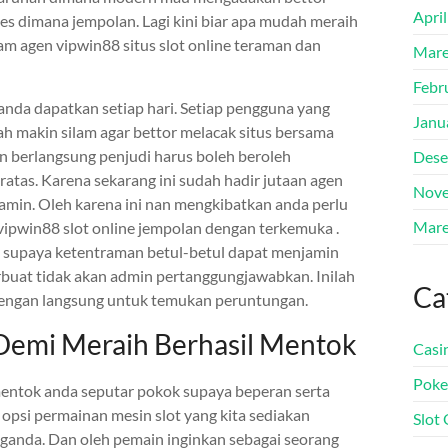
Apri
s dimana jempolan. Lagi kini biar apa mudah meraih
am agen vipwin88 situs slot online teraman dan
Mare
Febr
anda dapatkan setiap hari. Setiap pengguna yang
Janu
h makin silam agar bettor melacak situs bersama
an berlangsung penjudi harus boleh beroleh
Dese
tas. Karena sekarang ini sudah hadir jutaan agen
Nove
jamin. Oleh karena ini nan mengkibatkan anda perlu
Mare
s vipwin88 slot online jempolan dengan terkemuka .
si supaya ketentraman betul-betul dapat menjamin
buat tidak akan admin pertanggungjawabkan. Inilah
Ca
 dengan langsung untuk temukan peruntungan.
Demi Meraih Berhasil Mentok
Casi
Poke
entok anda seputar pokok supaya beperan serta
 opsi permainan mesin slot yang kita sediakan
Slot 
t ganda. Dan oleh pemain inginkan sebagai seorang