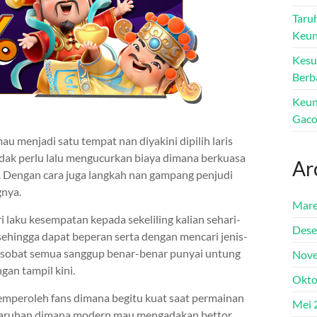
Taru
Keun
Kesu
Berb
Keun
Gaco
au menjadi satu tempat nan diyakini dipilih laris
idak perlu lalu mengucurkan biaya dimana berkuasa
Ar
s. Dengan cara juga langkah nan gampang penjudi
gnya.
Mare
laku kesempatan kepada sekeliling kalian sehari-
Dese
 sehingga dapat beperan serta dengan mencari jenis-
 sobat semua sanggup benar-benar punyai untung
Nove
gan tampil kini.
Okto
emperoleh fans dimana begitu kuat saat permainan
Mei 
u taruhan dimana modern mau mengadakan bettor